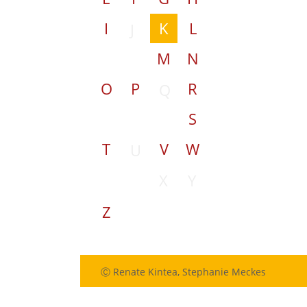
I
K
L
J
M
N
O
P
R
Q
S
T
V
W
U
X
Y
Z
Ⓒ Renate Kintea, Stephanie Meckes