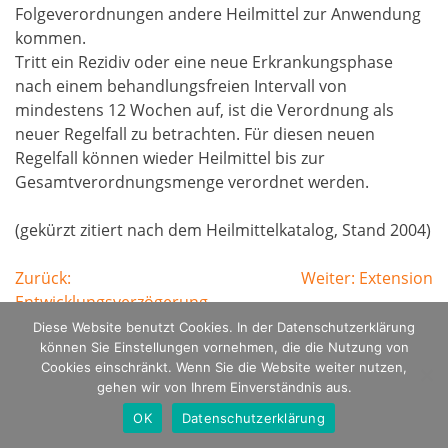
Folgeverordnungen andere Heilmittel zur Anwendung
kommen.
Tritt ein Rezidiv oder eine neue Erkrankungsphase
nach einem behandlungsfreien Intervall von
mindestens 12 Wochen auf, ist die Verordnung als
neuer Regelfall zu betrachten. Für diesen neuen
Regelfall können wieder Heilmittel bis zur
Gesamtverordnungsmenge verordnet werden.
(gekürzt zitiert nach dem Heilmittelkatalog, Stand 2004)
Beitragsnavigation
Zurück:
Weiter:
Extension
Entwicklungsverzögerung
Diese Website benutzt Cookies. In der Datenschutzerklärung
können Sie Einstellungen vornehmen, die die Nutzung von
Cookies einschränkt. Wenn Sie die Website weiter nutzen,
gehen wir von Ihrem Einverständnis aus.
Ⓒ Renate Kintea, Stephanie Meckes
OK
Datenschutzerklärung
Datenschutzerklärung
Impressum