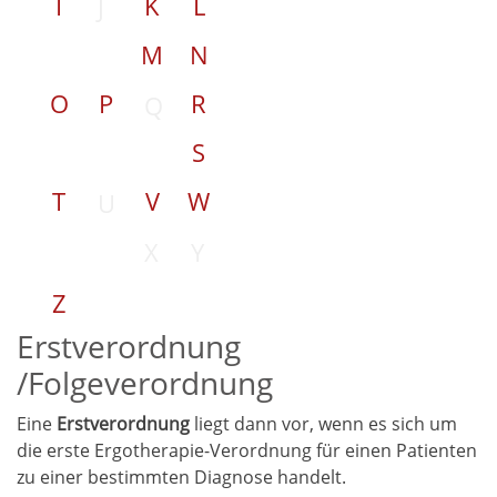
I
K
L
J
M
N
O
P
R
Q
S
T
V
W
U
X
Y
Z
Erstverordnung
/Folgeverordnung
Eine
Erstverordnung
liegt dann vor, wenn es sich um
die erste Ergotherapie-Verordnung für einen Patienten
zu einer bestimmten Diagnose handelt.