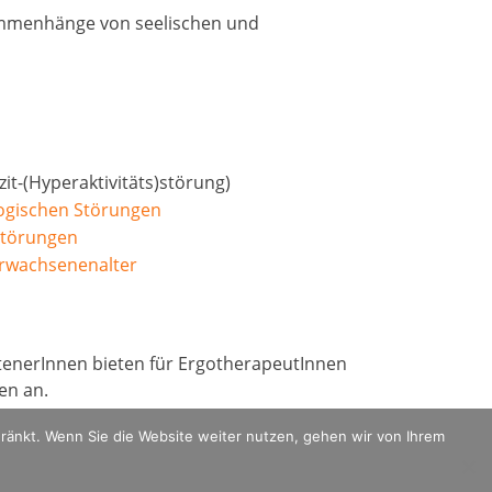
mmenhänge von seelischen und
it-(Hyperaktivitäts)störung)
ogischen Störungen
störungen
Erwachsenenalter
n
tenerInnen bieten für ErgotherapeutInnen
en an.
ränkt. Wenn Sie die Website weiter nutzen, gehen wir von Ihrem