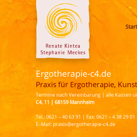
Skip
to
content
Star
Ergotherapie-c4.de
Praxis für Ergotherapie, Kuns
Termine nach Vereinbarung | alle Kassen u
C4, 11 | 68159 Mannheim
Tel.: 0621 – 40 63 91 | Fax: 0621 – 4 38 29 01
E–Mail: praxis@ergotherapie-c4.de