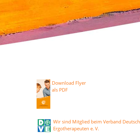
Download Flyer
als PDF
Wir sind Mitglied beim Verband Deutsch
Ergotherapeuten e. V.