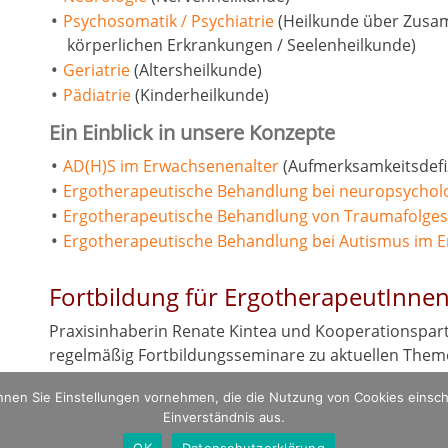
Psychosomatik / Psychiatrie
(Heilkunde über Zusa
körperlichen Erkrankungen / Seelenheilkunde)
Geriatrie
(Altersheilkunde)
Pädiatrie
(Kinderheilkunde)
Ein Einblick in unsere Konzepte
AD(H)S im Erwachsenenalter
(Aufmerksamkeitsdefiz
Ergotherapeutische Behandlung bei neuropsychol
Ergotherapeutische Behandlung von Traumafolge
Ergotherapeutische Behandlung bei Autismus im 
Fortbildung für ErgotherapeutInne
Praxisinhaberin Renate Kintea und Kooperationspar
regelmäßig Fortbildungsseminare zu aktuellen Them
nnen Sie Einstellungen vornehmen, die die Nutzung von Cookies einsch
Einverständnis aus.
OK
Datenschutzerklärung