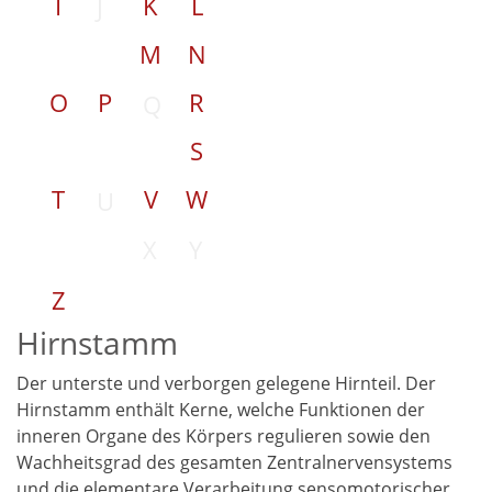
I
K
L
J
M
N
O
P
R
Q
S
T
V
W
U
X
Y
Z
Hirnstamm
Der unterste und verborgen gelegene Hirnteil. Der
Hirnstamm enthält Kerne, welche Funktionen der
inneren Organe des Körpers regulieren sowie den
Wachheitsgrad des gesamten Zentralnervensystems
und die elementare Verarbeitung sensomotorischer