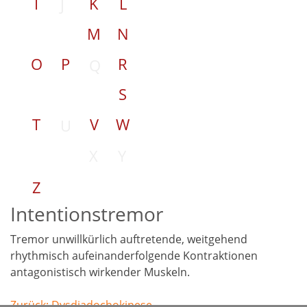
I
K
L
J
M
N
O
P
R
Q
S
T
V
W
U
X
Y
Z
Intentionstremor
Tremor unwillkürlich auftretende, weitgehend
rhythmisch aufeinanderfolgende Kontraktionen
antagonistisch wirkender Muskeln.
Beitragsnavigation
Zurück:
Dysdiadochokinese