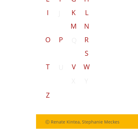
I
K
L
J
M
N
O
P
R
Q
S
T
V
W
U
X
Y
Z
Ⓒ Renate Kintea, Stephanie Meckes