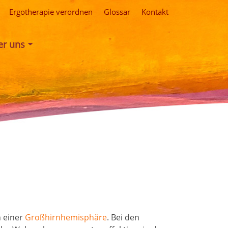
Ergotherapie verordnen
Glossar
Kontakt
er uns
n einer
Großhirnhemisphäre
. Bei den