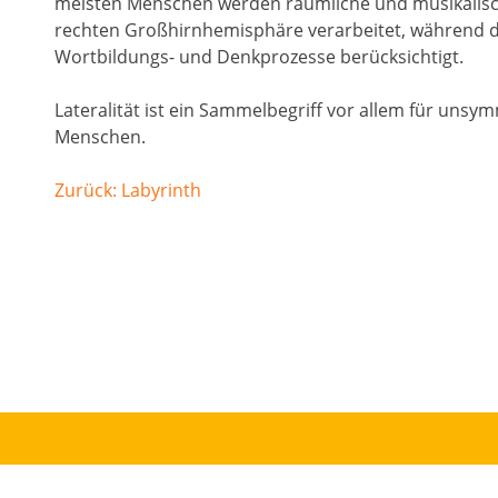
meisten Menschen werden räumliche und musikalisc
rechten Großhirnhemisphäre verarbeitet, während d
Wortbildungs- und Denkprozesse berücksichtigt.
Lateralität ist ein Sammelbegriff vor allem für unsy
Menschen.
Beitragsnavigation
Zurück:
Labyrinth