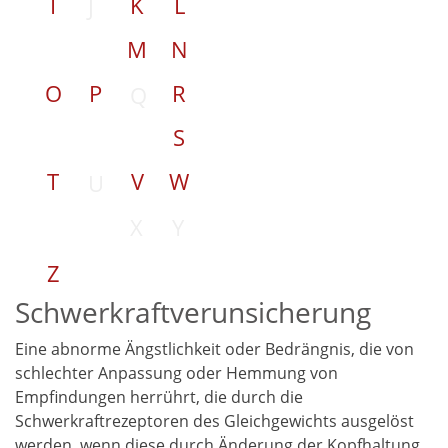
I
K
L
J
M
N
O
P
R
Q
S
T
V
W
U
X
Y
Z
Schwerkraftverunsicherung
Eine abnorme Ängstlichkeit oder Bedrängnis, die von
schlechter Anpassung oder Hemmung von
Empfindungen herrührt, die durch die
Schwerkraftrezeptoren des Gleichgewichts ausgelöst
werden, wenn diese durch Änderung der Kopfhaltung