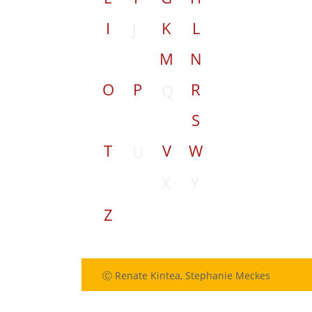
I
K
L
J
M
N
O
P
R
Q
S
T
V
W
U
X
Y
Z
Ⓒ Renate Kintea, Stephanie Meckes