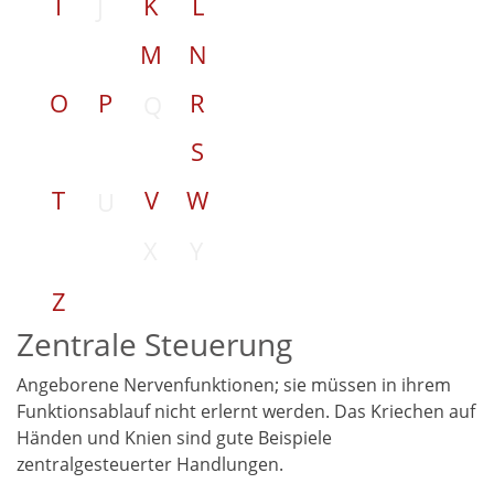
I
K
L
J
M
N
O
P
R
Q
S
T
V
W
U
X
Y
Z
Zentrale Steuerung
Angeborene Nervenfunktionen; sie müssen in ihrem
Funktionsablauf nicht erlernt werden. Das Kriechen auf
Händen und Knien sind gute Beispiele
zentralgesteuerter Handlungen.