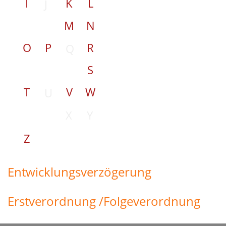
I
K
L
J
M
N
O
P
R
Q
S
T
V
W
U
X
Y
Z
Entwicklungsverzögerung
Erstverordnung /Folgeverordnung